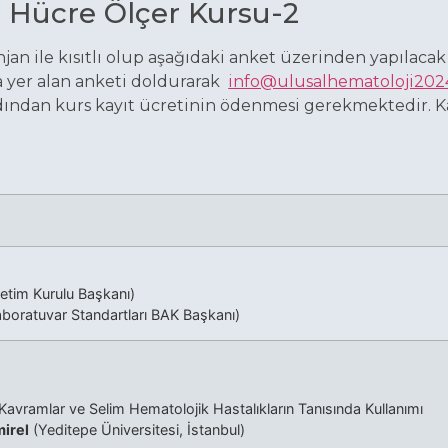
 Hücre Ölçer Kursu-2
an ile kısıtlı olup aşağıdaki anket üzerinden yapılaca
a yer alan anketi doldurarak
info@ulusalhematoloji202
dından kurs kayıt ücretinin ödenmesi gerekmektedir. Ka
tim Kurulu Başkanı)
boratuvar Standartları BAK Başkanı)
avramlar ve Selim Hematolojik Hastalıkların Tanısında Kullanımı
irel
(Yeditepe Üniversitesi, İstanbul)