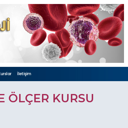
urslar
İletişim
E ÖLÇER KURSU